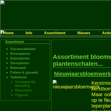
Home
Info
Assortiment
Nieuws
Acti
Assortiment
Seizoensartikelen
Binnenplanten
Assortiment bloemw
Buitenplanten
plantenschalen...
Oeverplanten
Bloemwerk
Nieuwjaarsbloemwerk
Potterie & glaswerk
Toebehoren
Geïntegreerde
Kerstmis
bestrijding
kerstbom
Meststoffen
Maar ook
Potgrond
op te fle
Ieperplan